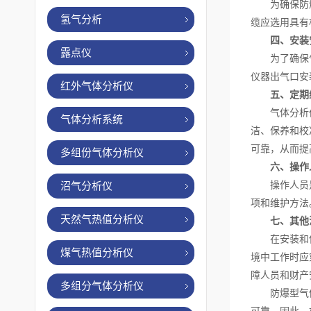
为确保防爆型
氢气分析
缆应选用具有
四、安装
露点仪
为了确保气体
仪器出气口安
红外气体分析仪
五、定期
气体分析仪的
气体分析系统
洁、保养和校
可靠，从而提
多组份气体分析仪
六、操作
操作人员是气
沼气分析仪
项和维护方法
天然气热值分析仪
七、其他
在安装和使用
煤气热值分析仪
境中工作时应
障人员和财产
多组分气体分析仪
防爆型气体分