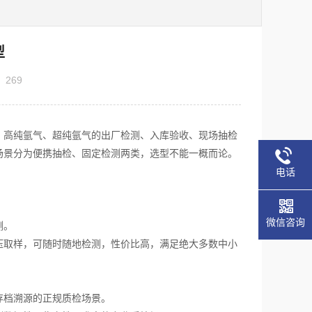
型
：
269
、高纯氩气、超纯氩气的出厂检测、入库验收、现场抽检
测场景分为便携抽检、固定检测两类，选型不能一概而论。
电话
微信咨询
测。
压取样，可随时随地检测，性价比高，满足绝大多数中小
存档溯源的正规质检场景。