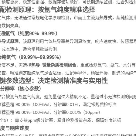
：精度更高、稳定性更强、数据存储功能好，可长期连续监测，适合对检
配检测原理：按氩气纯度精准选择
性气体，无法通过常规电化学原理检测，市面上主流为
热导式，
超纯检测
测数据失真。
普通氩气（纯度90%–99.9%）
热导式原理
，该原理利用气体热导率差异测算浓度，响应速度快、传感器
，成本适中，适合常规批量检测。
超纯氩气（99.99%–99.999%）
精度不足，需选择
热导+微量杂质检测组合
，重点检测氧气、氮气、水分等
筛查，精准判定超纯氩气是否达标，适配半导体、精密焊接、制造的高纯
键参数选型：决定检测精准度与实用性
程与分辨率（核心参数）
贴合被测气瓶氩气纯度，避免量程过大精度不足、量程过小无法检测的问
荐量程 90.00%–100%Vol，分辨率0.01%，满足常规质检标准
量程 99.00%–100%Vol，分辨率0.001%（10ppm）
5个9）：需支持ppm级分辨率，精准检测微量杂质，保障纯度达标
测精度与响应速度