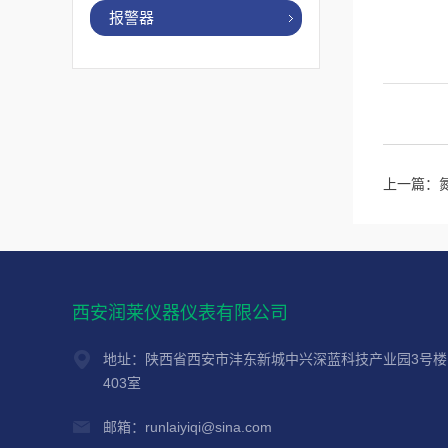
报警器
上一篇：
西安润莱仪器仪表有限公司
地址：陕西省西安市沣东新城中兴深蓝科技产业园3号楼
403室
邮箱：runlaiyiqi@sina.com