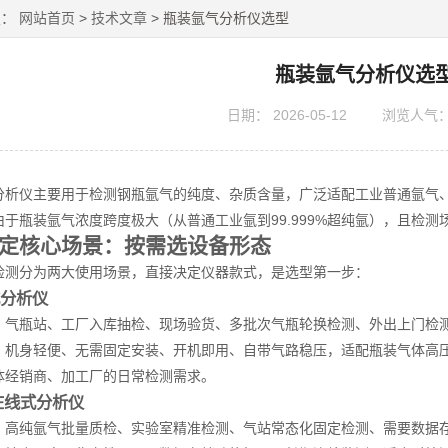
置：
网站首页
>
技术文章
> 瓶装氩气分析仪选型
瓶装氩气分析仪选
日期：
2026-05-12
浏览人气
分析仪主要用于检测钢瓶氩气的纯度、杂质含量，广泛适配工业普通氩气
由于瓶装氩气浓度跨度极大（从普通工业氩到99.999%超纯氩），且检
定核心场景：按需选设备形态
检测分为两大使用场景，直接决定仪器款式，是选型第一步：
式分析仪
：气瓶站、工厂入库抽检、现场验货、多批次气瓶轮换检测、外出上门检
：机身轻便、无需固定安装、开机即用、自带气路稳压，适配瓶装气体高
体经销商、加工厂的日常检测需求。
/在线式分析仪
：高纯氩气批量质检、实验室精准检测、气站常态化固定检测、需要数据