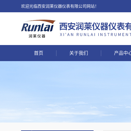
欢迎光临西安润莱仪器仪表有限公司网站！
首页
关于我们
产品中