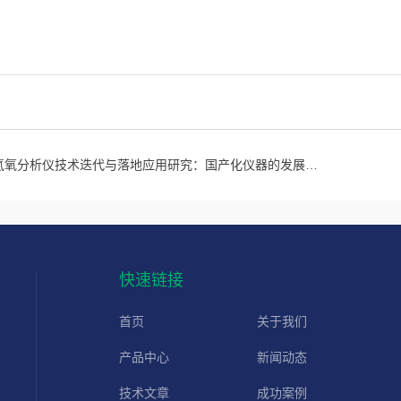
氮氧分析仪技术迭代与落地应用研究：国产化仪器的发展路径与实践探索
快速链接
首页
关于我们
产品中心
新闻动态
技术文章
成功案例