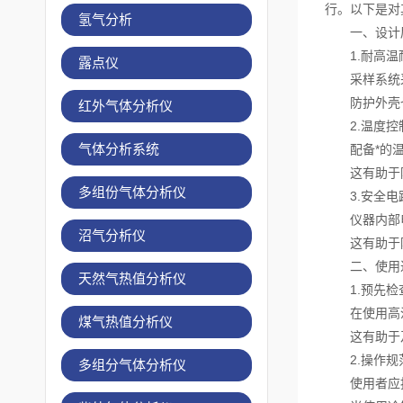
行。以下是对
氢气分析
一、设计层
1.耐高温
露点仪
采样系统采
防护外壳也
红外气体分析仪
2.温度控
气体分析系统
配备*的温度
这有助于防
多组份气体分析仪
3.安全电
仪器内部电
沼气分析仪
这有助于防
二、使用过
天然气热值分析仪
1.预先检
在使用高温
煤气热值分析仪
这有助于及
2.操作规
多组分气体分析仪
使用者应按