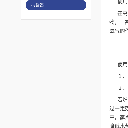
使用
报警器
在高
物， 
氧气的
使用
１、
２、
若炉
过一定
中，露
降低水