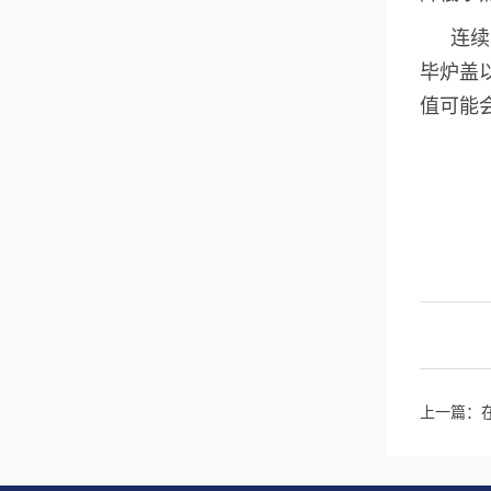
连续
毕炉盖
值可能
上一篇：