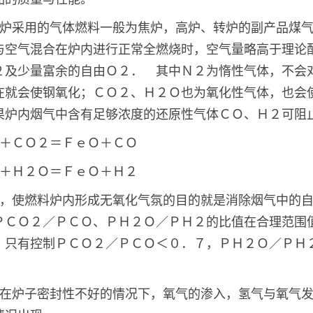
炉采用的气体燃料一般为焦炉，高炉、转炉的副产品煤
与空气混合在炉内进行正常全燃烧时，空气量略高于理论
２及少量富余的自由Ｏ２． 其中Ｎ２为惰性气体，不会
在就会使钢氧化；ＣＯ２、Ｈ２Ｏ也为氧化性气体，也会
果炉内烟气中含有足够浓度的还原性气体ＣＯ、Ｈ２可阻
＋ＣＯ２＝ＦｅＯ＋ＣＯ
＋Ｈ２Ｏ＝ＦｅＯ＋Ｈ２
，使燃料炉内形成无氧化气氛的目的就是消除烟气中的
ＰＣＯ２／ＰＣＯ、ＰＨ２Ｏ／ＰＨ２的比值在合理范围
，只有控制ＰＣＯ２／ＰＣＯ＜０．７，ＰＨ２Ｏ／ＰＨ
在炉子密封性不好的情况下，氧气的渗入，氢气与氧气