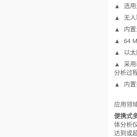
▲ 选
▲ 无
▲ 内
▲ 64
▲ 以
▲ 采
分析过
▲ 内
应用领
便携式
体分析
达到或