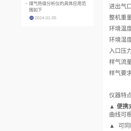
煤气热值分析仪的具体应用范
进出气口
围如下
整机重量
2024-01-05
环境温度
环境湿度
入口压力：
样气流量：
样气要
仪器特
▲
便携
曲线可
▲ 可