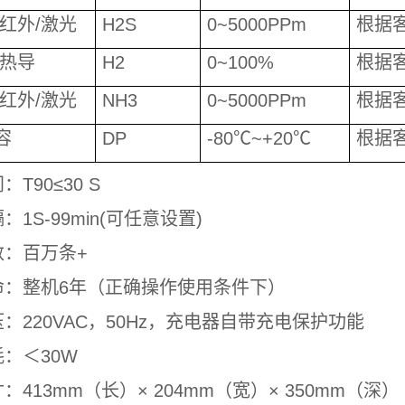
/红外/激光
H2S
0~5000PPm
根据
/热导
H2
0~100%
根据
/红外/激光
NH3
0~5000PPm
根据
容
DP
-80℃~+20℃
根据
T90≤30 S
1S-99min(可任意设置)
数：百万条+
命：整机6年（正确操作使用条件下）
：220VAC，50Hz，充电器自带充电保护功能
：＜30W
：413mm（长）× 204mm（宽）× 350mm（深）