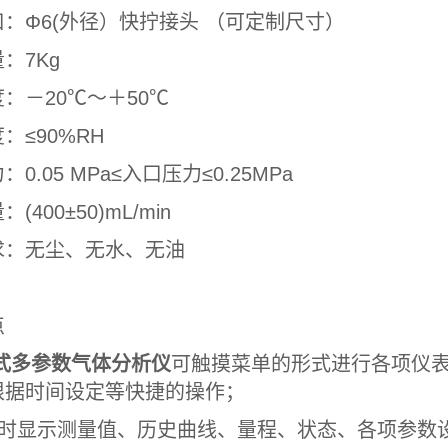
：Φ6(外径）快拧接头 （可定制尺寸）
：7Kg
：－20℃～＋50℃
：≤90%RH
0.05 MPa≤入口压力≤0.25MPa
(400±50)mL/min
求：无尘、无水、无油
点
式多参数气体分析仪
可触摸菜单的形式进行各项仪
根据时间设定等快捷的操作；
同时显示测量值、历史曲线、量程、状态、各项参数