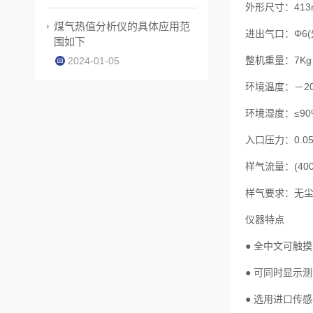
外形尺寸：413
煤气热值分析仪的具体应用范
进出气口：Φ6
围如下
整机重量：7Kg
2024-01-05
环境温度：－2
环境湿度：≤90
入口压力：0.05
样气流量：(400±
样气要求：无
仪器特点
● 全中文可触
● 可同时显示
● 选用进口传