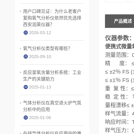
用户口碑见证：为什么老客户
复购氧气分析仪依然优先选择
产品概述
西安润莱仪器？
2026-03-12
仪器参数
便携式微量
氧气分析仪类型有哪些？
测量范围：0.0
2025-09-10
精 度： ≤ 
≤ ±2％ FS (
反应釜氧含量分析系统：工业
生产的关键助力
≤ ±1％ FS 
2025-01-13
重 复 性：≤
稳 定 性： 
气体分析仪在真空退火炉气氛
量程漂移≤ ±1
分析中的应用
样气流量：400
2025-01-06
响应时间：T9
样气压力：0.
在线气体分析仪在应用中的难