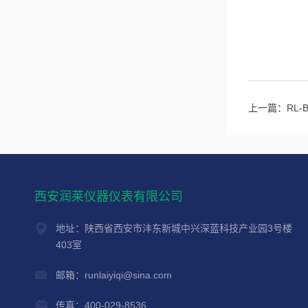
上一篇：
RL
西安润莱仪器仪表有限公司
地址：陕西省西安市沣东新城中兴深蓝科技产业园3号楼
403室
邮箱：runlaiyiqi@sina.com
传真：400-029-8536