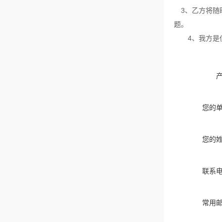
3、乙方将随
题。
4、我方是仪
您的
您的
联系
常用