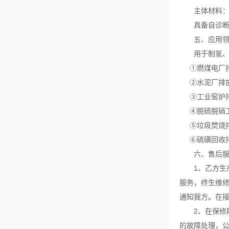
主体材料：不
具备自诊断功
五、应用
用于制氢、化
①燃煤电厂排
②水泥厂排
③工业窑炉排
④脱硫脱硝工
⑤垃圾焚烧排
⑥硫磺回收排
六、售后
1、乙方生产
服务，终生维修
通知我方。在接
2、在保修期
的故障处理，