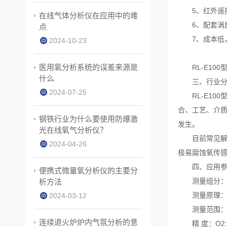
5、红外遥控
在线气体分析仪在应用中的难
6、配套涡旋
点
7、成本低，
2024-10-23
医用氧分析系统的误差来源是
RL-E100
什么
三、行业分
2024-07-25
RL-E100
合、工艺、介
钢铁行业为什么要使用防爆激
发生。
光在线氧气分析仪？
目前常见解决
2024-04-26
极易腐蚀氧传
四、应用参
便携式微量氧分析仪的主要分
测量组分：
析方法
测量原理：电
2024-03-12
测量范围：0
连续退火炉炉内气氛分析的意
精 度：O2:±