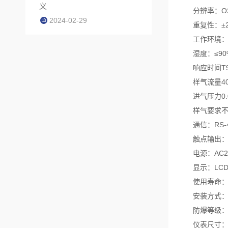
义
分辨率：O2:
2024-02-29
重复性：±2
工作环境：温度
湿度：≤90%
响应时间T90
样气流量400±
进气压力0.05
样气要求不需除
通信：RS-485
触点输出：双继电
电源：AC220
显示：LCD
使用寿命：>.
安装方式：壁
防爆等级：EX
仪表尺寸：700