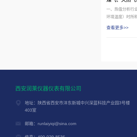
一、热值分析行
环境温度）时所
用过程中...
查看更多>>
西安润莱仪器仪表有限公司
地址：陕西省西安市沣东新城中兴深蓝科技产业园3号楼
403室
邮箱：runlaiyiqi@sina.com