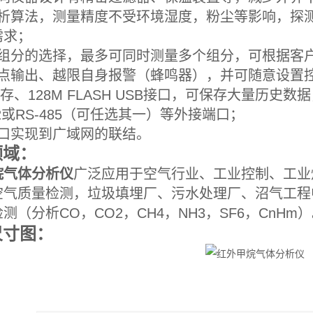
用分析算法，测量精度不受环境湿度，粉尘等影响，探
需求；
便的组分的选择，最多可同时测量多个组分，可根据客
触点输出、越限自身报警（蜂鸣器），并可随意设置控
 M内存、128M FLASH USB接口，可保存大量历
-232或RS-485（可任选其一）等外接端口；
网口实现到广域网的联结。
领域：
烷气体分析仪
广泛应用于空气行业、工业控制、工业
空气质量检测，垃圾填埋厂、污水处理厂、沼气工程
测（分析CO，CO2，CH4，NH3，SF6，CnHm
尺寸图：