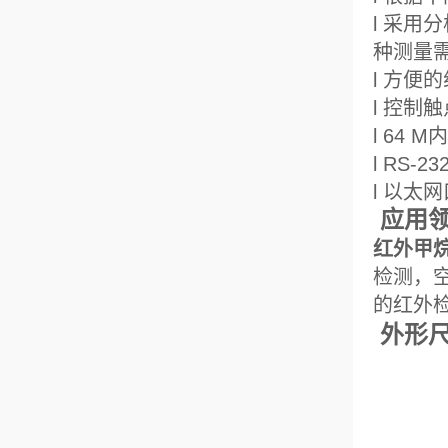
l 采
种测量
l 方
l 控制
l 64
l RS
l 以太
应用
红外甲
检测，
的红外检
外形