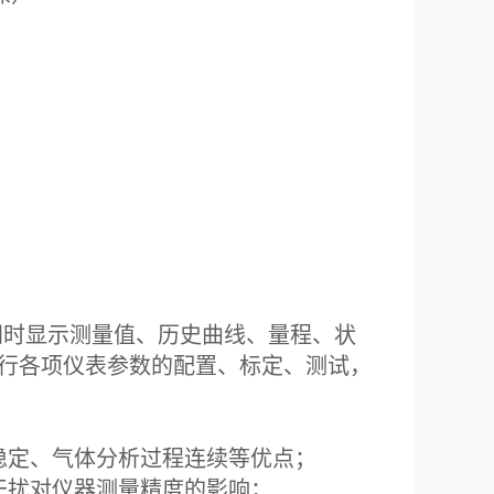
m（高）
口（可定制）
Kg
5℃
H
.25Mpa
min
水、无油
可同时显示测量值、历史曲线、量程、状
行各项仪表参数的配置、标定、测试，
稳定、气体分析过程连续等优点；
干扰对仪器测量精度的影响；