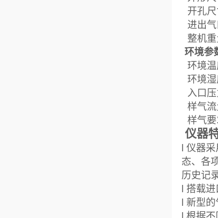
开孔
进
整
环境参
环
环
入口压
样气
样
仪器
l 仪
态、各
历史记
l 搭载
l 新
l 根