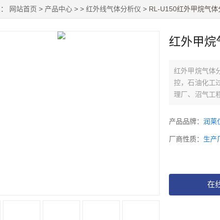
置：
网站首页
>
产品中心
> >
红外线气体分析仪
> RL-U150红外甲烷气
红外甲烷
红外甲烷气体
控，石油化工
理厂、沼气工
析CO，CO2，
产品品牌：
润莱
厂商性质：
生产
在