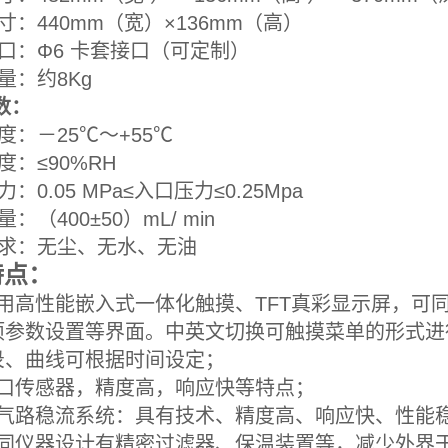
尺寸：440mm（宽）×136m
出气口：Φ6 卡套接
机重量：约8
数：
境温度：－25℃～+5
境湿度：≤90%R
力：0.05 MPa≤入口压力≤0
流量：（400±50）mL/ 
气要求：无尘、无
特点：
器采用高性能嵌入式一体化触摸、TFT真彩显示屏，
项参数设置等界面。中英文切换可触摸菜单的形式进
录、曲线可根据时间设定；
进口传感器，精度高，响应快等特点；
型的气路稳流系统：具有技术、精度高、响应快、性能
据不同仪器设计有精密过滤器、保温装置等，减少外界