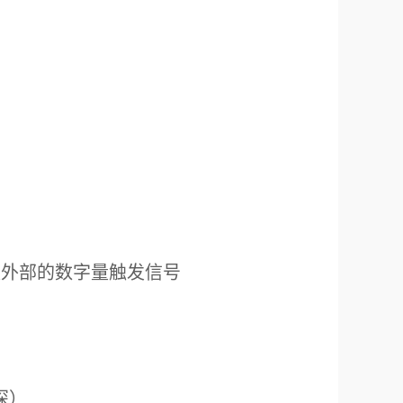
.S
S/7d
7d
 S
(可设置)
条+
使用条件下）
％，50Hz
W
口用于获取外部的数字量触发信号
准等）
mA接口
安装
） × 370mm（深）