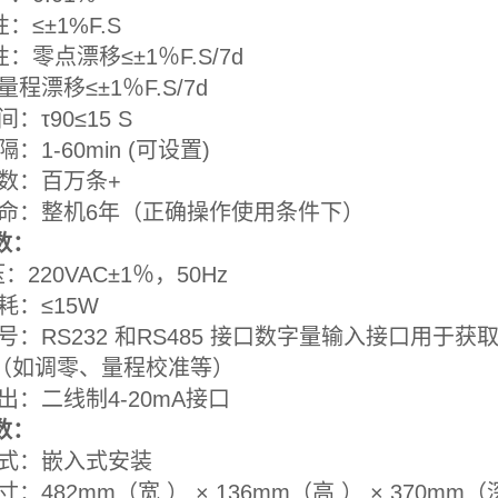
 复 性：≤±1%F
定 性：零点漂移≤±1％F.
程漂移≤±1％F.S/
应时间：τ90≤15
储间隔：1-60min 
储点数：百万
寿命：整机6年（正确操作
数：
作电压：220VAC±1
机功耗：≤15
号：RS232 和RS485 接口数字量输入接
如调零、量程校
拟输出：二线制4-20
数：
装方式：嵌入式
寸：482mm（宽 ） × 136mm（高 