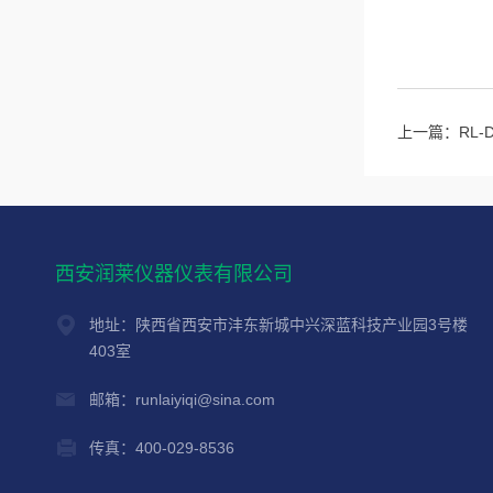
上一篇：
RL
西安润莱仪器仪表有限公司
地址：陕西省西安市沣东新城中兴深蓝科技产业园3号楼
403室
邮箱：runlaiyiqi@sina.com
传真：400-029-8536