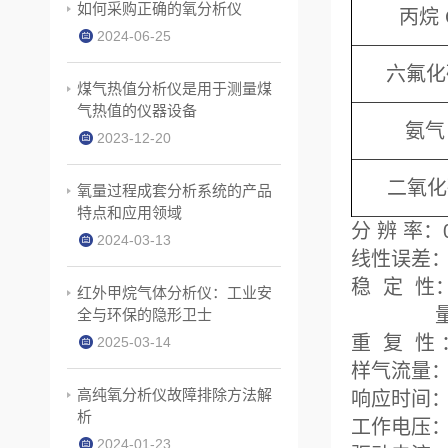
如何采购正确的氧分析仪
丙烷 
2024-06-25
六氟化硫
煤气热值分析仪是用于测量煤
气热值的仪器设备
氨气 
2023-12-20
二氧化
氧量过程成套分析系统的产品
特点和应用领域
分 辨 率
2024-03-13
线性误差：±
稳 定 性：
红外甲烷气体分析仪：工业安
量程漂移
全与环保的隐形卫士
重 复 性 
2025-03-14
样气流量：20
高纯氧分析仪故障排除方法解
响应时间：T
析
工作电压：6V
2024-01-23