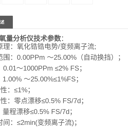
述
氧量分析仪
技术参数
：
原理：氧化锆锆电势/变频离子流;
围：0.00PPm ～25.00%（自动换挡）；
0.01～1000PPm ≤2% FS；
0% ～25.00%≤1%FS；
 性：≤1%；
 性：零点漂移≤0.5% FS/7d；
移≤0.5% FS/7d；
时间：≤2min(变频离子流)；