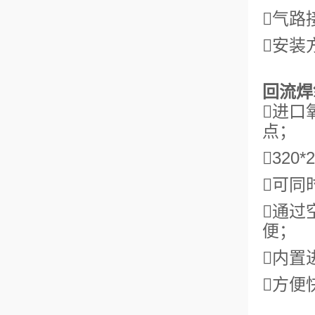
气路
安装
回流焊
进口
点；
320
可同
通过
便；
内置
方便