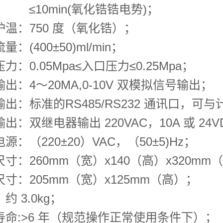
0min(氧化锆锆电势)；
炉温：750 度（氧化锆）；
量：(400±50)ml/min；
力：0.05Mpa≤入口压力≤0.25Mpa；
出：4～20MA,0-10V 双模拟信号输出；
输出：标准的RS485/RS232 通讯口，
出：双继电器输出 220VAC，10A 或 24V
源：（220±20）VAC，（50±5)Hz；
尺寸：260mm（宽）x140（高）x320mm
尺寸：205mm（宽）x125mm（高）；
约 3.0kg；
寿命:>6 年（规范操作正常使用条件下）；