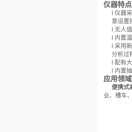
仪器特点
l 仪
意设置
l 无
l 内
l 采
分析过
l 配
l 内
应用领域
便携式
业、槽车