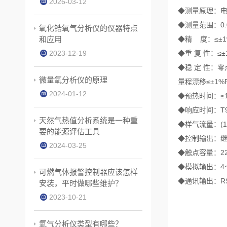
2026-03-12
◆测量原理：电
◆测量范围：0.0
氧化锆氧气分析仪的仪器特点
和应用
◆精 度：≤±
2023-12-19
◆重 复 性：≤
◆稳 定 性：零
微量氧分析仪的原理
量程漂移≤±1%
2024-01-12
◆预热时间：≤1
◆响应时间：T9
天然气热值分析系统是一种重
◆样气流量：(100
要的能源评估工具
◆控制输出：
2024-03-25
◆触点容量：220
◆模拟输出：4～
可燃气体报警控制器应该怎样
◆通讯输出：RS-
安装，平时做哪些维护？
2023-10-21
氧气分析仪类型有哪些？