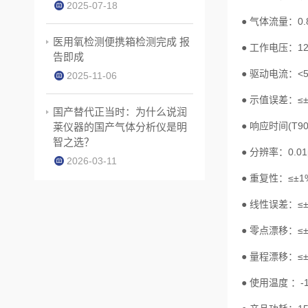
2025-07-18
● ⽓体流量：0.8
医用氧检测便携箱检测完成 报
● ⼯作电压：12V
告即成
● 驱动电流：<5
2025-11-06
● 示值误差：≤±
国产替代正当时：为什么说润
● 响应时间(T90
莱仪器的国产气体分析仪是明
智之选？
● 分辨率：0.
2026-03-11
● 重复性：≤±1%
● 线性误差：≤±
● 零点漂移：≤±2
● 量程漂移：≤±2
● 使⽤温度 ：-1